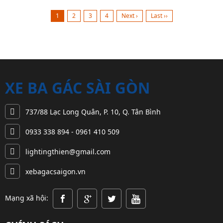
Thành phố Hồ
bạn lại quá
cũng tăng
nhất tại quận
1
2
3
4
Next ›
Last ››
Chí Minh
xa. Và bạn
theo kéo theo
2 tphcm.
cùng với việc
muốn chuyển
đó là sự phát
Chúng tôi
thắt chặt...
đến gần đó
triển...
chuyên
để...
nhận...
XE BA GÁC SÀI GÒN
737/88 Lạc Long Quân, P. 10, Q. Tân Bình
0933 338 894 - 0961 410 509
lightingthien@gmail.com
xebagacsaigon.vn
Mạng xã hội: