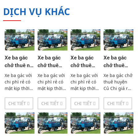
DỊCH VỤ KHÁC
Xe ba gác
Xe ba gác
Xe ba gác
Xe ba gác
chở thuê nội
chở thuê
chở thuê
chở thuê
thành hồ chí
quận Phú
huyện nhà
huyện củ
Xe ba gác với
Xe ba gác với
Xe ba gác với
Xe ba gác chở
minh
Nhuận giá
bè giá rẻ -
chi giá rẻ -
chi phì rẻ có
chi phì rẻ có
chi phì rẻ có
thuê huyện
rẻ -
0933338894
0933338894
mặt kịp thời
mặt kịp thời
mặt kịp thời
Củ Chi giá rẻ
mỗi lúc mỗi
mlúỗi c mỗi
mỗi lúc mỗi
với phương
0933338894
nơi. Xe ba gác
nơi. Xe ba gác
nơi. Xe ba gác
châm phục vụ
CHI TIẾT
CHI TIẾT
CHI TIẾT
CHI TIẾT
với chi phì rẻ
với chi phì rẻ
với chi phì rẻ
xe ba gác chở
có mặt kịp
có mặt kịp
có mặt kịp
thuê toàn khu
thời mỗi lúc
thời mỗi lúc
thời mỗi lúc
vực nội thành
mỗi nơi....
mỗi nơi....
mỗi nơi....
HCM và ngoài
thành....