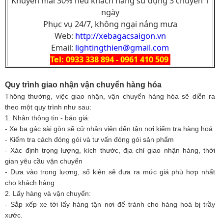
Khuyến mãi 30% nếu khách hàng sử dụng 3 chuyến 1
ngày
Phục vụ 24/7, không ngại nắng mưa
Web:
http://xebagacsaigon.vn
Email:
lightingthien@gmail.com
Tel: 0933 338 894 - 0961 410 509
Quy trình giao nhận vận chuyển hàng hóa
Thông thường, việc giao nhận, vận chuyển hàng hóa sẽ diễn ra
theo một quy trình như sau:
1. Nhận thông tin - báo giá:
- Xe ba gác sài gòn sẽ cử nhân viên đến tận nơi kiểm tra hàng hoá
- Kiểm tra cách đóng gói và tư vấn đóng gói sản phẩm
- Xác định trọng lượng, kích thước, địa chỉ giao nhận hàng, thời
gian yêu cầu vận chuyển
- Dựa vào trọng lượng, số kiện sẽ đưa ra mức giá phù hợp nhất
cho khách hàng
2. Lấy hàng và vận chuyển:
- Sắp xếp xe tới lấy hàng tận nơi để tránh cho hàng hoá bị trầy
xước.