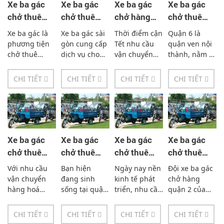
Xe ba gác
Xe ba gác
Xe ba gác
Xe ba gác
chở thuê
chở thuê
chở hàng
chở thuê
huyện hóc
quận 1 giá
cận tết giá
quận 6 giá
Xe ba gác là
Xe ba gác sài
Thời điểm cận
Quận 6 là
môn giá rẻ -
rẻ - Xe ba
rẻ -
rẻ -
phương tiện
gòn cung cấp
Tết nhu cầu
quận ven nội
0933338894
bánh chở
0933338894
0933338894
chở thuê
dịch vụ cho
vận chuyển
thành, nằm ở
chuyên
thuê xe ba
hàng hóa của
phía Tây Nam
thuê
nghiệp phục
gác chở hàng
các cá nhân
Thành phố Hồ
0933338894
CHI TIẾT
CHI TIẾT
CHI TIẾT
CHI TIẾT
vụ tại đây với
tại khắp các
và doanh
Chí Minh.
giá cả phải
quận trong Tp
nghiệp cũng
Phía Bắc ngăn
chăng phù
HCM và các
tăng cao. Các
cách với quận
hợp cho
tỉnh lân cận .
đơn vị vận tải
Tân Phú và
khách hàng
Với hệ...
cũng...
quận...
Nếu các...
Xe ba gác
Xe ba gác
Xe ba gác
Xe ba gác
chở thuê
chở thuê
chở thuê
chở thuê
quận 3 giá
quận Gò
quận 7 giá
quận 2 giá
Với nhu cầu
Bạn hiện
Ngày nay nền
Đội xe ba gác
rẻ -
Vấp giá rẻ -
rẻ -
rẻ -
vận chuyển
đang sinh
kinh tế phát
chở hàng
0933338894
0933338894
0933338894
0933338894
hàng hoá
sống tại quận
triển, nhu cầu
quận 2 của
tăng cao theo
Gò Vấp,
đi lại, vận
chúng tôi là
đà phát triển
nhưng nơi
chuyển của
dịch vụ đầu
CHI TIẾT
CHI TIẾT
CHI TIẾT
CHI TIẾT
kinh tế của
làm việc của
con người
tiên và uy tín