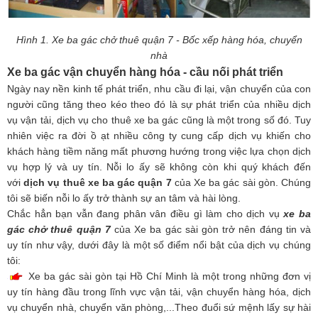
Hình 1. Xe ba gác chở thuê quận 7 - Bốc xếp hàng hóa, chuyển
nhà
Xe ba gác vận chuyển hàng hóa - cầu nối phát triển
Ngày nay nền kinh tế phát triển, nhu cầu đi lại, vận chuyển của con
người cũng tăng theo kéo theo đó là sự phát triển của nhiều dịch
vụ vận tải, dịch vụ cho thuê xe ba gác cũng là một trong số đó. Tuy
nhiên việc ra đời ồ ạt nhiều công ty cung cấp dịch vụ khiến cho
khách hàng tiềm năng mất phương hướng trong việc lựa chọn dịch
vụ hợp lý và uy tín. Nỗi lo ấy sẽ không còn khi quý khách đến
với
dịch vụ thuê xe ba gác quận 7
của Xe ba gác sài gòn. Chúng
tôi sẽ biến nỗi lo ấy trở thành sự an tâm và hài lòng.
Chắc hẳn bạn vẫn đang phân vân điều gì làm cho dịch vụ
xe ba
gác chở thuê quận 7
của Xe ba gác sài gòn trở nên đáng tin và
uy tín như vậy, dưới đây là một số điểm nổi bật của dịch vụ chúng
tôi:
Xe ba gác sài gòn tại Hồ Chí Minh là một trong những đơn vị
uy tín hàng đầu trong lĩnh vực vận tải, vận chuyển hàng hóa, dịch
vụ chuyển nhà, chuyển văn phòng,...Theo đuổi sứ mệnh lấy sự hài