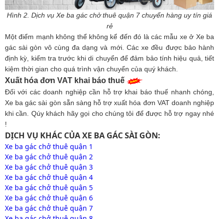
Hình 2. Dịch vụ Xe ba gác chở thuê quận 7 chuyển hàng uy tín giá
rẻ
Một điểm mạnh không thể không kể đến đó là các mẫu xe ở Xe ba
gác sài gòn vô cùng đa dạng và mới. Các xe đều được bảo hành
định kỳ, kiểm tra trước khi di chuyển để đảm bảo tính hiệu quả, tiết
kiệm thời gian cho quá trình vận chuyển của quý khách.
Xuất hóa đơn VAT khai báo thuế
Đối với các doanh nghiệp cần hỗ trợ khai báo thuế nhanh chóng,
Xe ba gác sài gòn sẵn sàng hỗ trợ xuất hóa đơn VAT doanh nghiệp
khi cần. Qúy khách hãy gọi cho chúng tôi để được hỗ trợ ngay nhé
!
DỊCH VỤ KHÁC CỦA XE BA GÁC SÀI GÒN:
Xe ba gác chở thuê quận 1
Xe ba gác chở thuê quận 2
Xe ba gác chở thuê quận 3
Xe ba gác chở thuê quận 4
Xe ba gác chở thuê quận 5
Xe ba gác chở thuê quận 6
Xe ba gác chở thuê quận 7
Xe ba gác chở thuê quận 8