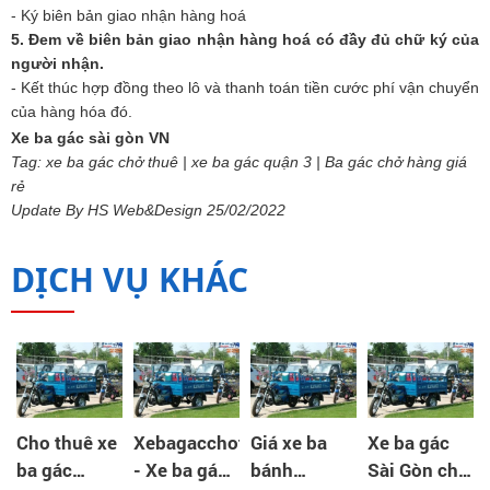
- Ký biên bản giao nhận hàng hoá
5. Đem về biên bản giao nhận hàng hoá có đầy đủ chữ ký của
người nhận.
- Kết thúc hợp đồng theo lô và thanh toán tiền cước phí vận chuyển
của hàng hóa đó.
Xe ba gác sài gòn VN
Tag: xe ba gác chở thuê | xe ba gác quận 3 | Ba gác chở hàng giá
rẻ
Update By HS Web&Design 25/02/2022
DỊCH VỤ KHÁC
Cho thuê xe
Xebagacchothue
Giá xe ba
Xe ba gác
ba gác
- Xe ba gác
bánh
Sài Gòn cho