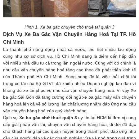
Hình 1. Xe ba gác chuyên chở thuê tại quận 3
Dịch Vụ Xe Ba Gác Vận Chuyển Hàng Hoá Tại TP. Hồ
Chí Minh
Là thành phố năng động nhất cả nước, thu hút nhiều lao động
cũng như cơ sở dịch vụ, Hồ Chí Minh đang là điểm đến hấp dẫn
với nhiều nhà đầu tư cả trong lẫn ngoài nước. Cùng với đó chính là
nhu cầu vận chuyển hàng hoá tăng cao theo đà phát triển kinh tế
của Thành phố Hồ Chí Minh. Song song đó là việc thắt chặt tải
trọng xe tải của Bộ GTVT đã khiến nhiều Doanh nghiệp lao đao vì
không đủ xe tải phục vụ nhu cầu vận chuyển hàng hoá.
Vì vậy Xe
ba gác Sài Gòn đã tăng cường đội ngũ xe ba gác máy vận chuyển
hàng hoá lên cả về số lượng lẫn chất lượng nhằm đáp ứng nhu cầu
vận chuyển hàng hoá của quý khách hàng.
Dịch vụ
Xe ba gác chở thuê quận 3
uy tín tại HCM là đơn vị cung
cấp giải pháp vận tải, chuyên vận chuyển hàng hóa, di dời đồ đạc
cho khách hàng tại các quận huyện trong thành phố, đáp ứng nhu
cầu của người dân và các doanh nghiệp vừa và nhỏ trong quá trình