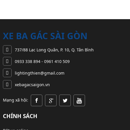
việc nhận chở
ngày càng cao
Mặc dù món
lượng, kích
hàng hóa...
của khách
hàng...
thước hàng...
hàng như:...
XE BA GÁC SÀI GÒN
737/88 Lạc Long Quân, P. 10, Q. Tân Bình
0933 338 894 - 0961 410 509
lightingthien@gmail.com
xebagacsaigon.vn
Mạng xã hội:
CHÍNH SÁCH