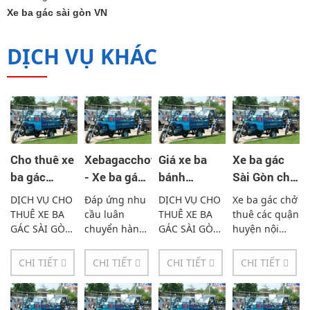
Xe ba gác sài gòn VN
DỊCH VỤ KHÁC
Cho thuê xe
Xebagacchothue
Giá xe ba
Xe ba gác
ba gác
- Xe ba gác
bánh
Sài Gòn cho
chuyển nhà
chở hàng
chuyển
thuê 24h uy
DỊCH VỤ CHO
Đáp ứng nhu
DỊCH VỤ CHO
Xe ba gác chở
tp Hcm -
giá bao
phòng cao
tín giá rẻ -
THUÊ XE BA
cầu luân
THUÊ XE BA
thuê các quận
0933338894
nhiêu -
không -
0933338894
GÁC SÀI GÒN
chuyển hàng
GÁC SÀI GÒN
huyện nội
Đội ngũ lái xe
hóa, vận
Đội ngũ lái xe
thành hồ chí
0933-33-
0933338894
và phục vụ
chuyển đồ
và phục vụ
minh suốt 24h
88-94
CHI TIẾT
CHI TIẾT
CHI TIẾT
CHI TIẾT
khách hàng
đạc ngày
khách hàng
trên 7 ngày
trên 5 năm
càng nhiều
trên 5 năm
kinh nghiệm
của khách
kinh nghiệm