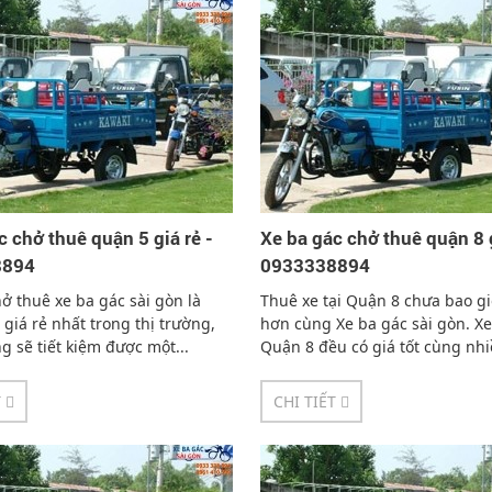
c chở thuê quận 5 giá rẻ -
Xe ba gác chở thuê quận 8 g
8894
0933338894
ở thuê xe ba gác sài gòn là
Thuê xe tại Quận 8 chưa bao g
 giá rẻ nhất trong thị trường,
hơn cùng Xe ba gác sài gòn. Xe
g sẽ tiết kiệm được một...
Quận 8 đều có giá tốt cùng nhi
chọn...
T
CHI TIẾT