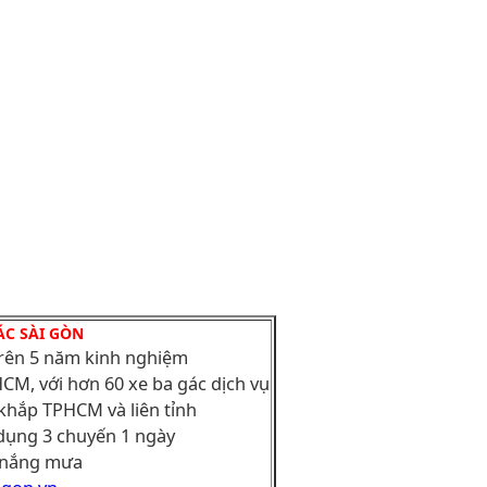
ÁC SÀI GÒN
trên 5 năm kinh nghiệm
CM, với hơn 60 xe ba gác dịch vụ
khắp TPHCM và liên tỉnh
dụng 3 chuyến 1 ngày
i nắng mưa