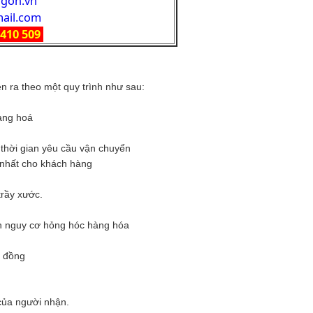
igon.vn
mail.com
1 410 509
n ra theo một quy trình như sau:
hàng hoá
, thời gian yêu cầu vận chuyển
 nhất cho khách hàng
trầy xước.
nh nguy cơ hỏng hóc hàng hóa
p đồng
của người nhận.