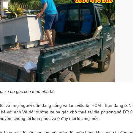
ội xe ba gác chở thuê nhà bè
 đối với mọi người dân đang sống và làm việc tại HCM . Bạn đang ở N
 hệ với anh Vệ đội trưởng xe ba gác chở thuê tại địa phương số DT: 
huyển, chúng tôi luôn phục vụ ở đây mọi lúc mọi nơi .
ơi, hiện nay để vận chuyển một món đồ, món hàng khi chúng ta đến nơ