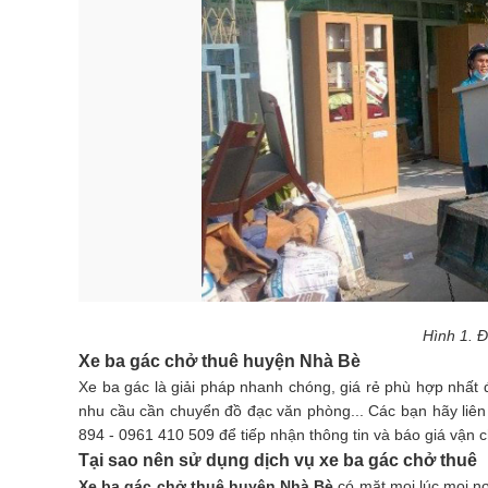
Hình 1. Đ
Xe ba gác chở thuê huyện Nhà Bè
Xe ba gác là giải pháp nhanh chóng, giá rẻ phù hợp nhất
nhu cầu cần chuyển đồ đạc văn phòng... Các bạn hãy liên
894 - 0961 410 509 để tiếp nhận thông tin và báo giá vận c
Tại sao nên sử dụng dịch vụ xe ba gác chở thuê
Xe ba gác chở thuê huyện Nhà Bè
có mặt mọi lúc mọi n