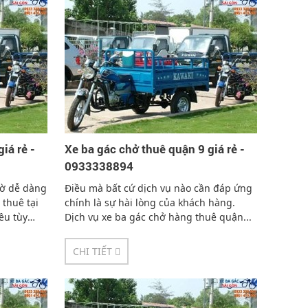
iá rẻ -
Xe ba gác chở thuê quận 9 giá rẻ -
0933338894
iờ dễ dàng
Điều mà bất cứ dịch vụ nào cần đáp ứng
 thuê tại
chính là sự hài lòng của khách hàng.
ều tùy
Dịch vụ xe ba gác chở hàng thuê quận...
CHI TIẾT