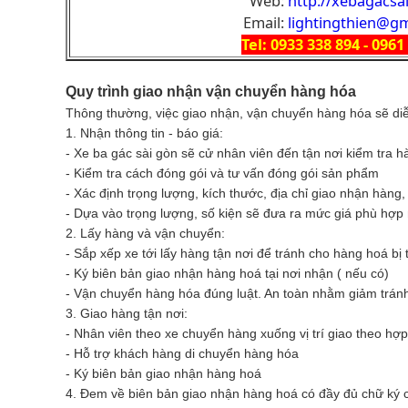
Web:
http://xebagacsa
Email:
lightingthien@g
Tel: 0933 338 894 - 096
Quy trình giao nhận vận chuyển hàng hóa
Thông thường, việc giao nhận, vận chuyển hàng hóa sẽ diễ
1. Nhận thông tin - báo giá:
- Xe ba gác sài gòn sẽ cử nhân viên đến tận nơi kiểm tra 
- Kiểm tra cách đóng gói và tư vấn đóng gói sản phẩm
- Xác định trọng lượng, kích thước, địa chỉ giao nhận hàng
- Dựa vào trọng lượng, số kiện sẽ đưa ra mức giá phù hợp
2. Lấy hàng và vận chuyển:
- Sắp xếp xe tới lấy hàng tận nơi để tránh cho hàng hoá bị 
- Ký biên bản giao nhận hàng hoá tại nơi nhận ( nếu có)
- Vận chuyển hàng hóa đúng luật. An toàn nhằm giảm trá
3. Giao hàng tận nơi:
- Nhân viên theo xe chuyển hàng xuống vị trí giao theo hợ
- Hỗ trợ khách hàng di chuyển hàng hóa
- Ký biên bản giao nhận hàng hoá
4. Đem về biên bản giao nhận hàng hoá có đầy đủ chữ ký 