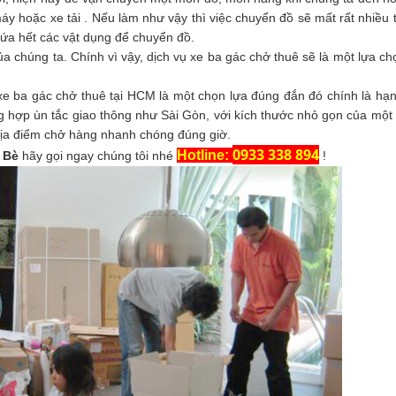
y hoặc xe tải . Nếu làm như vậy thì việc chuyển đồ sẽ mất rất nhiều t
hứa hết các vật dụng để chuyển đồ.
của chúng ta. Chính vì vậy, dịch vụ xe ba gác chở thuê sẽ là một lựa c
xe ba gác chở thuê tại HCM là một chọn lựa đúng đắn đó chính là hạn
 hợp ùn tắc giao thông như Sài Gòn, với kích thước nhỏ gọn của một 
 địa điểm chở hàng nhanh chóng đúng giờ.
0933 338 894
Hotline:
 Bè
hãy gọi ngay chúng tôi nhé
!