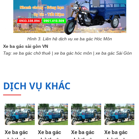
Hình 3. Liên hệ dịch vụ xe ba gác Hóc Môn
Xe ba gác sài gòn VN
Tag: xe ba gác chở thuê | xe ba gác hóc môn | xe ba gác Sài Gòn
DỊCH VỤ KHÁC
Xe ba gác
Xe ba gác
Xe ba gác
Xe ba gác