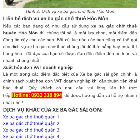
Hình 2. Dịch vụ xe ba gác chở thuê Hóc Môn
Liên hệ dịch vụ xe ba gác chở thuê Hóc Môn
Nếu các bạn đang có nhu cầu sử dụng
xe ba gác chở thuê
huyện Hóc Môn
thì chúng tôi sẽ là một lựa chọn, một điểm đến
đáng tin cậy cho các bạn. Bất cứ lúc nào các bạn cũng có thể gọi
cho dich vụ xe ba gác chở thuê chúng tôi dù thời nắng hay mưa thì
hàng hóa , đồ đạc của bạn sẽ được đưa đến điểm đến an toàn và
nhanh chóng nhất !
Xuất hóa đơn VAT doanh nghiệp
Là một trong các điểm đặc biệt của Xe ba gác sài gòn chính là
chính sách xuất hóa đơn VAT doanh nghiệp khi cần thuận tiện khai
báo thuế. Qúy khách có nhu cầu vui lòng liên hệ trực
0933 338 894
Hotline:
tiếp
để được hướng dẫn và hỗ trợ nhanh
nhất nhé !
DỊCH VỤ KHÁC CỦA XE BA GÁC SÀI GÒN:
Xe ba gác chở thuê quận 1
Xe ba gác chở thuê quận 2
Xe ba gác chở thuê quận 3
Xe ba gác chở thuê quận 4