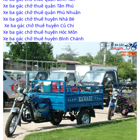
Xe ba gác chở thuê quận Tân Phú
Xe ba gác chở thuê quận Phú Nhuận
Xe ba gác chở thuê huyện Nhà Bè
Xe ba gác chở thuê huyện Củ Chi
Xe ba gác chở thuê huyện Hóc Môn
Xe ba gác chở thuê huyện Bình Chánh