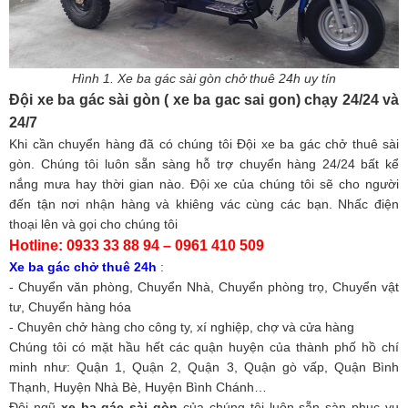
Hình 1. Xe ba gác sài gòn chở thuê 24h uy tín
Đội xe ba gác sài gòn ( xe ba gac sai gon) chạy 24/24 và
24/7
Khi cần chuyển hàng đã có chúng tôi Đội xe ba gác chở thuê sài
gòn. Chúng tôi luôn sẵn sàng hỗ trợ chuyển hàng 24/24 bất kể
nắng mưa hay thời gian nào. Đội xe của chúng tôi sẽ cho người
đến tận nơi nhận hàng và khiêng vác cùng các bạn. Nhấc điện
thoại lên và gọi cho chúng tôi
Hotline: 0933 33 88 94 – 0961 410 509
Xe ba gác chở thuê 24h
:
- Chuyển văn phòng, Chuyển Nhà, Chuyển phòng trọ, Chuyển vật
tư, Chuyển hàng hóa
- Chuyên chở hàng cho công ty, xí nghiệp, chợ và cửa hàng
Chúng tôi có mặt hầu hết các quận huyện của thành phố hồ chí
minh như: Quận 1, Quận 2, Quận 3, Quận gò vấp, Quận Bình
Thạnh, Huyện Nhà Bè, Huyện Bình Chánh…
Đội ngũ
xe ba gác sài gòn
của chúng tôi luôn sẵn sàn phục vụ