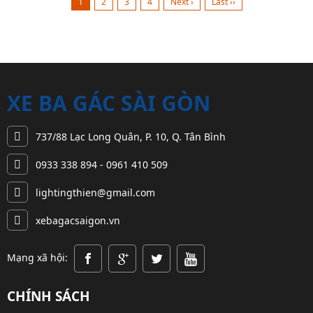
1
2
3
4
Next ›
Last ››
Chí Minh
đồ đạc trong
xa. Và bạn
theo kéo theo
cùng với việc
nhà một cách
muốn chuyển
đó là sự phát
thắt chặt...
cẩn thận...
đến gần đó
triển...
để...
XE BA GÁC SÀI GÒN
737/88 Lạc Long Quân, P. 10, Q. Tân Bình
0933 338 894 - 0961 410 509
lightingthien@gmail.com
xebagacsaigon.vn
Mạng xã hội:
CHÍNH SÁCH